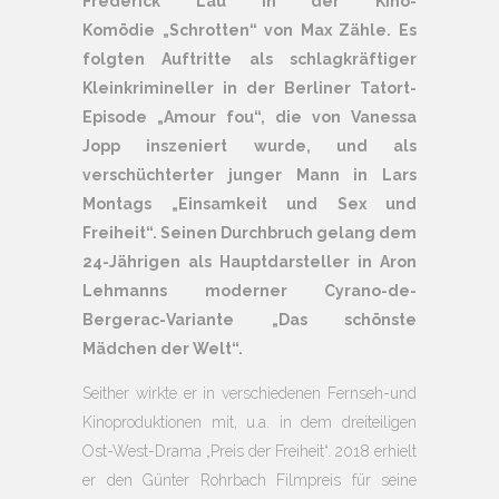
Frederick Lau in der Kino-
Komödie „Schrotten“ von Max Zähle. Es
folgten Auftritte als schlagkräftiger
Kleinkrimineller in der Berliner Tatort-
Episode „Amour fou“, die von Vanessa
Jopp inszeniert wurde, und als
verschüchterter junger Mann in Lars
Montags „Einsamkeit und Sex und
Freiheit“. Seinen Durchbruch gelang dem
24-Jährigen als Hauptdarsteller in Aron
Lehmanns moderner Cyrano-de-
Bergerac-Variante „Das schönste
Mädchen der Welt“.
Seither wirkte er in verschiedenen Fernseh-und
Kinoproduktionen mit, u.a. in dem dreiteiligen
Ost-West-Drama „Preis der Freiheit“. 2018 erhielt
er den Günter Rohrbach Filmpreis für seine