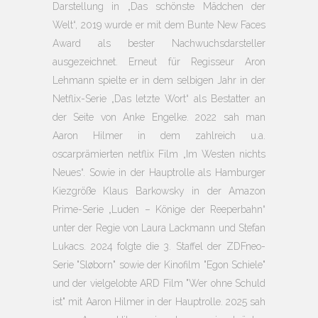
Darstellung in „Das schönste Mädchen der
Welt“, 2019 wurde er mit dem Bunte New Faces
Award als bester Nachwuchsdarsteller
ausgezeichnet. Erneut für Regisseur Aron
Lehmann spielte er in dem selbigen Jahr in der
Netflix-Serie „Das letzte Wort“ als Bestatter an
der Seite von Anke Engelke. 2022 sah man
Aaron Hilmer in dem zahlreich u.a.
oscarprämierten netflix Film „Im Westen nichts
Neues“. Sowie in der Hauptrolle als Hamburger
Kiezgröße Klaus Barkowsky in der Amazon
Prime-Serie „Luden – Könige der Reeperbahn“
unter der Regie von Laura Lackmann und Stefan
Lukacs. 2024 folgte die 3. Staffel der ZDFneo-
Serie "Sløborn" sowie der Kinofilm "Egon Schiele"
und der vielgelobte ARD Film "Wer ohne Schuld
ist" mit Aaron Hilmer in der Hauptrolle. 2025 sah